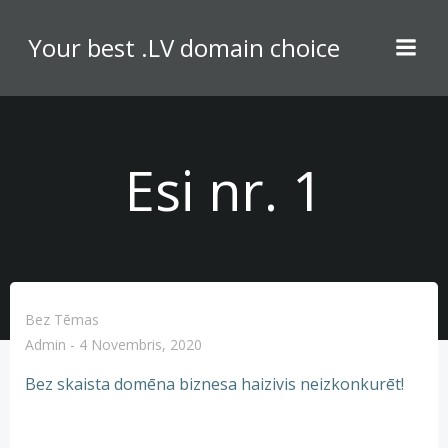
Skip
to
Your best .LV domain choice
content
Esi nr. 1
Bez Tēmas
Admin
-
4 Novembris, 2020
Bez skaista domēna biznesa haizivis neizkonkurēt!